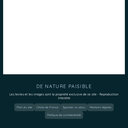
DE NATURE PAISIBLE
Les textes et les images sont la propriété exclusive de ce site - Reproduction
Interdite
Plan du site
Chiots de France
Signaler un abus
Mentions légales
Politique de confidentialité